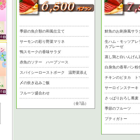
季節の魚介類の和風仕立て
鮮魚のお刺身風サラ
サーモンの彩り野菜マリネ
生ハム・モッツアレ
カプレーゼ
鴨スモークの香味サラダ
蒸し鶏と白いんげん
赤魚のソテー ハーブソース
白身魚の香草パン粉
スパイシーローストポーク 温野菜添え
チキンのピタカ ト
〆の炊き込みご飯
サーロインステーキ
フルーツ盛合わせ
さっぱりおろし蕎麦
（全7品）
季節のフルーツ
プティガトー