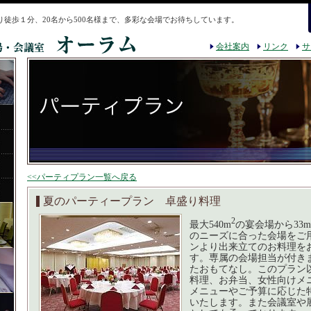
り徒歩１分、20名から500名様まで、多彩な会場でお待ちしています。
会社案内
リンク
サ
<<パーティプラン一覧へ戻る
夏のパーティープラン 卓盛り料理
2
最大540m
の宴会場から33m
のニーズに合った会場をご
ンより出来立てのお料理を
す。専属の会場担当が付き
たおもてなし。このプラン
料理、お弁当、女性向けメ
メニューやご予算に応じた
いたします。また会議室や