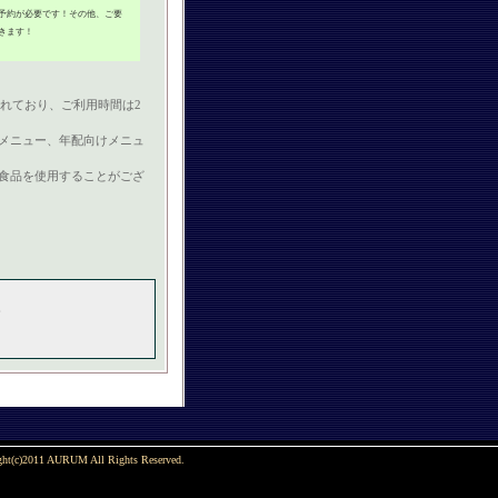
予約が必要です！その他、ご要
きます！
れており、ご利用時間は2
メニュー、年配向けメニュ
食品を使用することがござ
。
ght(c)2011 AURUM All Rights Reserved.