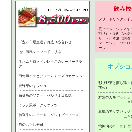
飲み放
フリードリンクアイ
瓶ビール・ウィスキ
割り）・焼酎（水割
り）・日本酒（燗酒
「豊洲市場直送」お造り盛合わせ
ン・カシス・ウーロ
ース
地中海風シーフードマリネ
生ハムとロメインレタスのシーザーサラ
オプショ
ダ
田舎風パテとクリームチーズのカナッペ
彩り野菜と蒸し鶏のト
夏野菜のキッシュ
前位）
…￥
白身魚のソテー バルサミコ風味
鮮魚のカルパッチョ（
…￥1
ミラノ風ポークカツレツ
真鯛のアクアパッツァ
特選牛のステーキ グレイビーソース
…￥1
鰻のちらし寿司
鴨胸肉のロースト 柚
位）
…￥9