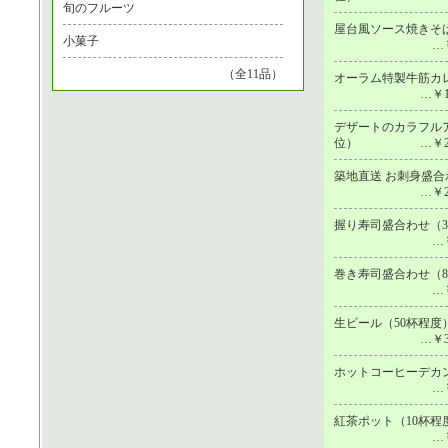
旬のフルーツ
屋台風ソース焼きそば
小菓子
…￥
（全11品）
オーラム特製牛筋カレ
…￥1
デザートのカラフルア
位）
…￥2
築地直送 お刺身盛合
…￥2
握り寿司盛合わせ（3
…￥
巻き寿司盛合わせ（
…￥
生ビール（50杯程度
…￥3
ホットコーヒーデカン
…￥
紅茶ポット（10杯程
…￥