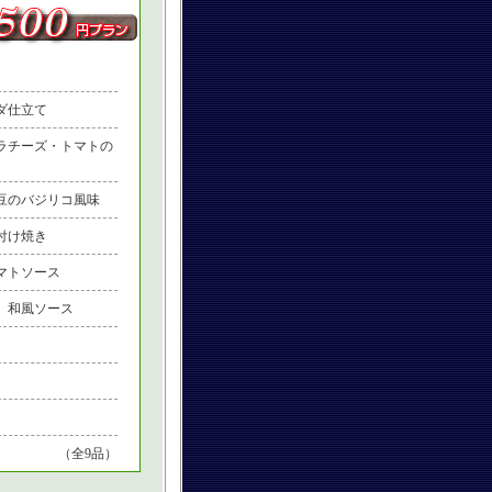
ダ仕立て
ラチーズ・トマトの
豆のバジリコ風味
付け焼き
マトソース
 和風ソース
（全9品）