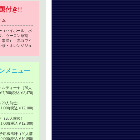
題付き!!
テム
ー（ハイボール、水
り、ウーロン茶割
、常温）・赤白ワイ
ン茶・オレンジジュ
ンメニュー
ルティーヤ（20人
7,700(税込￥8,470)
20人前位）
1,000(税込￥12,100)
（20人前位）
1,000(税込￥12,100)
子胡椒風味（20人前
,900(税込￥10,890)