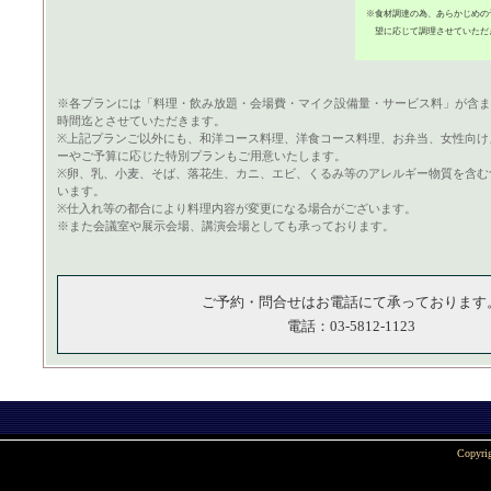
※食材調達の為、あらかじめの
望に応じて調理させていただ
※各プランには「料理・飲み放題・会場費・マイク設備量・サービス料」が含ま
時間迄とさせていただきます。
※上記プランご以外にも、和洋コース料理、洋食コース料理、お弁当、女性向け
ーやご予算に応じた特別プランもご用意いたします。
※卵、乳、小麦、そば、落花生、カニ、エビ、くるみ等のアレルギー物質を含む
います。
※仕入れ等の都合により料理内容が変更になる場合がございます。
※また会議室や展示会場、講演会場としても承っております。
ご予約・問合せはお電話にて承っております
電話：03-5812-1123
Copyri