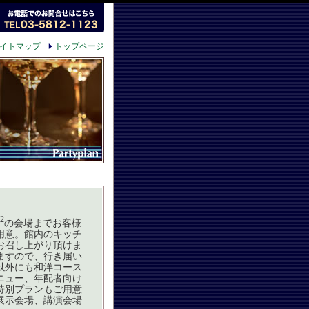
イトマップ
トップページ
2
の会場までお客様
用意。館内のキッチ
お召し上がり頂けま
ますので、行き届い
以外にも和洋コース
ニュー、年配者向け
特別プランもご用意
展示会場、講演会場